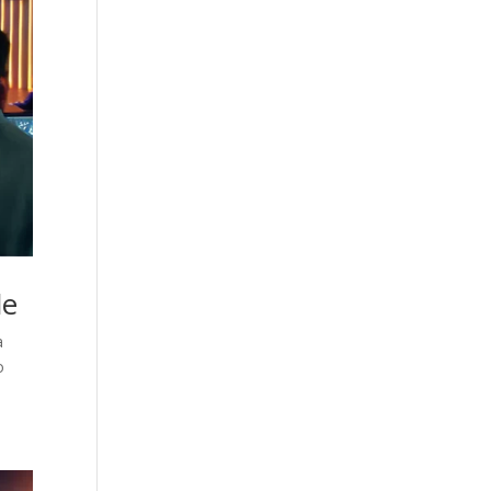
le
a
o