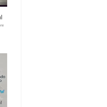
l
ere