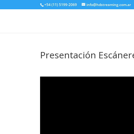
+54 (11) 5199-2069
info@hdstreaming.com.ar
Presentación Escánere