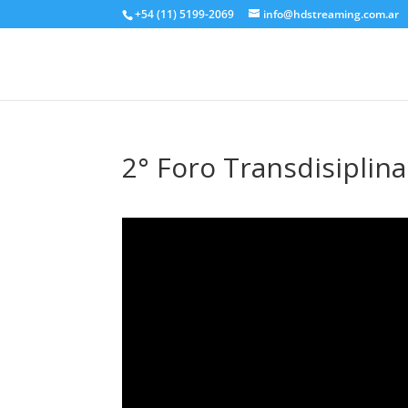
+54 (11) 5199-2069
info@hdstreaming.com.ar
2° Foro Transdisiplina